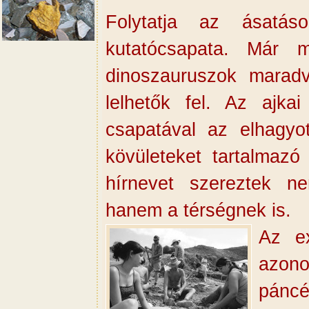
Folytatja az ásatás
kutatócsapata. Már m
dinoszauruszok marad
lelhetők fel. Az ajka
csapatával az elhagyot
kövületeket tartalmaz
hírnevet szereztek n
hanem a térségnek is.
Az e
azon
páncé