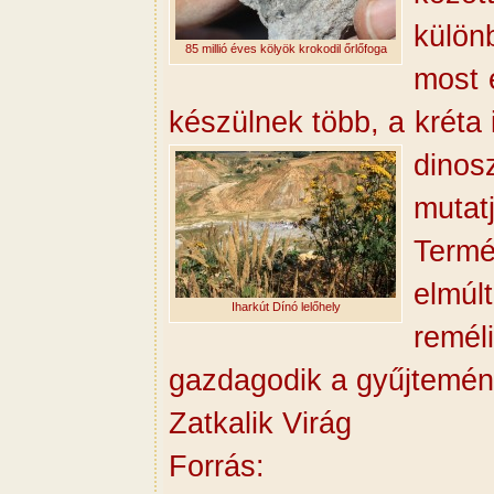
külön
85 millió éves kölyök krokodil őrlőfoga
most 
készülnek több, a kréta 
dinos
muta
Term
elmúl
Iharkút Dínó lelőhely
remél
gazdagodik a gyűjtemén
Zatkalik Virág
Forrás: