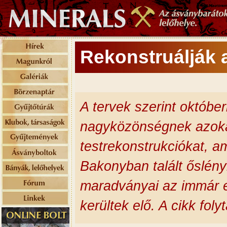
Rekonstruálják 
A tervek szerint októbe
nagyközönségnek azoka
testrekonstrukciókat, 
Bakonyban talált őslény
maradványai az immár eg
kerültek elő. A cikk fol