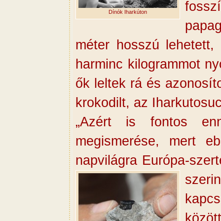
fossz
Dínók Iharkúton
papag
méter hosszú lehetett,
harminc kilogrammot ny
ők leltek rá és azonosí
krokodilt, az Iharkutosu
„Azért is fontos en
megismerése, mert ebb
napvilágra Európa-szert
szeri
kapcs
közöt