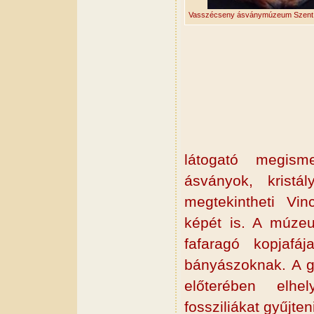
Vasszécseny ásványmúzeum Szent 
látogató megisme
ásványok, kristál
megtekintheti Vi
képét is. A múzeu
fafaragó kopjaf
bányászoknak. A 
előterében elhel
fossziliákat gyűjten