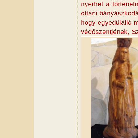
nyerhet a történe
ottani bányászkodá
hogy egyedülálló m
védőszentjének, S