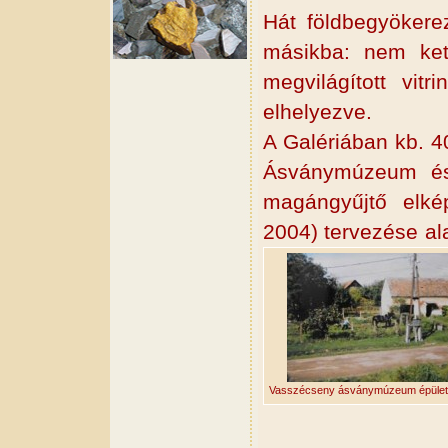
Hát földbegyökere
másikba: nem ket
megvilágított vit
elhelyezve.
A Galériában kb. 4
Ásványmúzeum és
magángyűjtő elkép
2004) tervezése a
Vasszécseny ásványmúzeum épülete