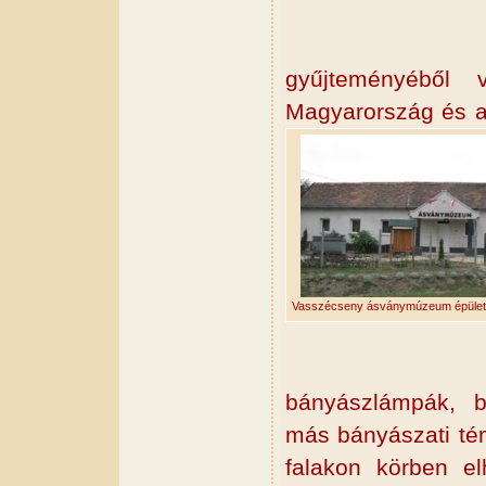
gyűjteményéből v
Magyarország és a 
Vasszécseny ásványmúzeum épület 
bányászlámpák, 
más bányászati tém
falakon körben el