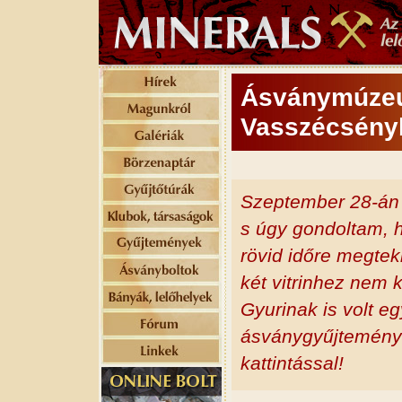
Ásványmúzeu
Vasszécsény
Szeptember 28-án 
s úgy gondoltam, h
rövid időre megte
két vitrinhez nem 
Gyurinak is volt e
ásványgyűjteményét
kattintással!