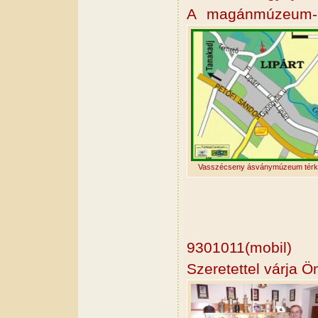
A magánmúzeum- e
Vasszécseny ásványmúzeum térk
9301011(mobil)
Szeretettel várja 