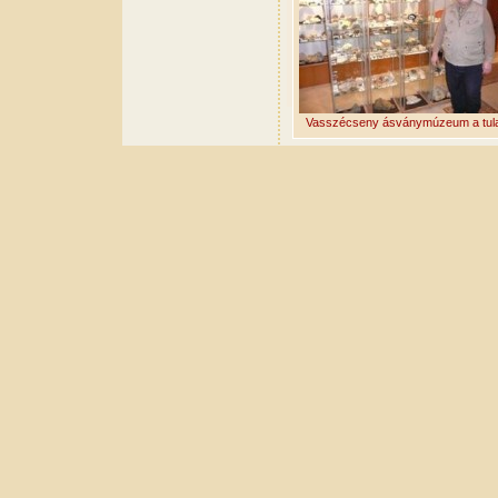
Vasszécseny ásványmúzeum a tulaj