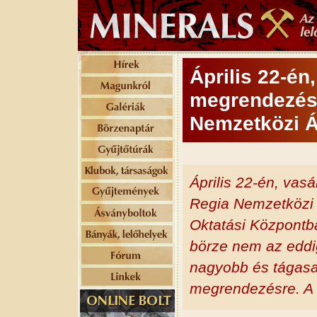
Április 22-én
megrendezésr
Nemzetközi Á
Április 22-én, vas
Regia Nemzetközi 
Oktatási Központba
börze nem az eddi
nagyobb és tágasa
megrendezésre. A c