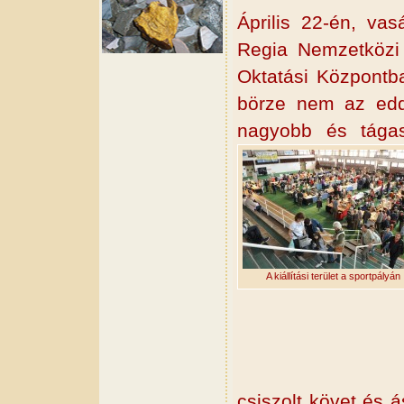
Április 22-én, va
Regia Nemzetközi
Oktatási Központb
börze nem az edd
nagyobb és tága
A kiállítási terület a sportpályán
csiszolt követ és á