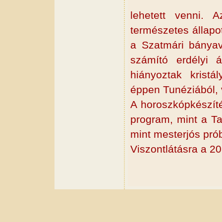
lehetett venni. A
természetes állapot
a Szatmári bányav
számító erdélyi 
hiányoztak kristál
éppen Tunéziából,
A horoszkópkészíté
program, mint a Tar
mint mesterjós prób
Viszontlátásra a 2