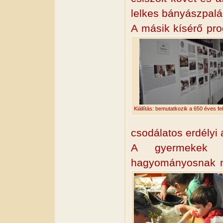
lelkes bányászpalán
A másik kísérő pro
Kiállítás: bemutatkozik a 650 éves f
csodálatos erdélyi 
A gyermekek i
hagyományosnak m