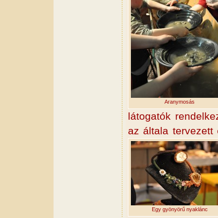
Aranymosás
látogatók rendelke
az általa tervezett
Egy gyönyörű nyaklánc