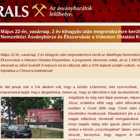
Május 22-én, vasárnap, 2 év kihagyás után megrendezésre kerül
Nemzetközi Ásványbörze és Ékszervásár a Videoton Oktatási 
Május 22-én, vasárnap, 2 év kihagyás után megrendezésre került az AlbaRegia Nemzetkö
Ékszervásár a Videoton Oktatási Központban. A programok sikeresek voltak, de az 1.640 f
elmaradt az előző évektől! A helyszín kicsit változott, idén a VOK bejárati szintjén voltunk, mi
folytatása a Címsorra kattintással!
Az idei január már a 3-ik alkalom volt, hogy a kérdés számomra, mint szervezőnek, 
programokkal lepjük meg a látogatóinkat, hanem az, hogy az idén lehet-e már ásványbörzét 
mögöttünk és még nem látjuk pontosan, milye
Jézus születése előtti vagy utáni időszak
esetben a Covid előtti vagy Covid utáni 
közelmúltra hivatkozunk. Ráadásként jött a 
magas inflációval, növekedő energiaárakkal 
ennyi negatív dolog után igazán jóleső érzés 
amikor a börzén „csúcsforgalmat” láttam, ami s
okozott, bizonyítva, hogy nagyon ki v