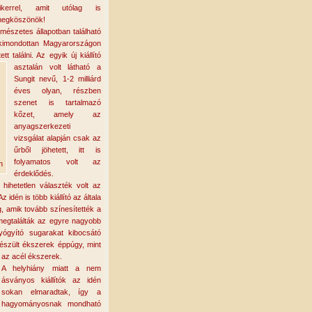
ikerrel, amit utólag is
egköszönök!
rmészetes állapotban található
n kimondottan Magyarországon
ett találni. Az egyik új kiállító
asztalán volt látható a
Sungit nevű, 1-2 milliárd
éves olyan, részben
szenet is tartalmazó
kőzet, amely az
anyagszerkezeti
vizsgálat alapján csak az
űrből jöhetett, itt is
folyamatos volt az
n
érdeklődés.
hihetetlen választék volt az
 Az idén is több kiállító az általa
g, amik tovább színesítették a
 megtalálták az egyre nagyobb
yógyító sugarakat kibocsátó
készült ékszerek éppúgy, mint
az acél ékszerek.
A helyhiány miatt a nem
ásványos kiállítók az idén
sokan elmaradtak, így a
hagyományosnak mondható