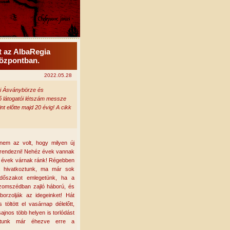
t az AlbaRegia
Központban.
2022.05.28
zi Ásványbörze és
ő látogatói létszám messze
nt előtte majd 20 évig! A cikk
nem az volt, hogy milyen új
rendezni!
Nehéz évek vannak
n évek várnak ránk! Régebben
ra hivatkoztunk, ma már sok
időszakot emlegetünk, ha a
szomszédban zajló háború, és
borzolják az idegeinket! Hát
töltött el vasárnap délelőtt,
ajnos több helyen is torlódást
oltunk már éhezve erre a