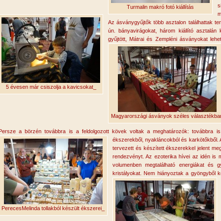
s
Turmalin makró fotó kiállítás
m
Az ásványgyűjtők több asztalon találhattak te
ún. bányavirágokat, három kiállító asztalá
gyűjtött, Mátrai és Zempléni ásványokat
lehet
5 évesen már csiszolja a kavicsokat_
Magyarországi ásványok széles választékba
Persze a börzén továbbra is a feldolgozott kövek voltak a meghatározók: továbbra is 
ékszerekből, nyakláncokból és karkötőkbő
l.
tervezett és készített ékszerekkel jelent me
rendezvényt. Az ezoterika hívei az idén is
volumenben megtalálható energiákat és g
kristályokat. Nem hiányoztak a gyöngybő
l 
PerecesMelinda tollakból készült ékszerei_