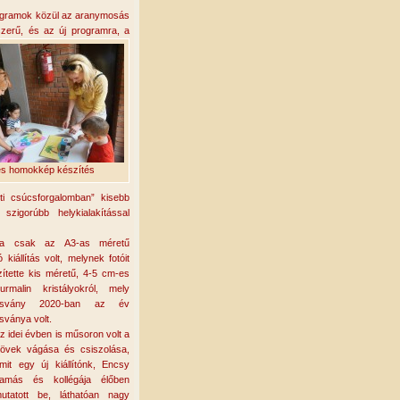
gramok közül az aranymosás
zerű, és az új programra, a
es homokkép készítés
tti csúcsforgalomban” kisebb
szigorúbb helykialakítással
ja csak az A3-as méretű
kiállítás volt, melynek fotóit
ítette kis méretű, 4-5 cm-es
urmalin kristályokról
, mely
ásvány 2020-ban az év
sványa volt.
z idei évben is műsoron volt a
övek vágása és csiszolása
,
mit egy új kiállítónk, Encsy
amás és kollégája élőben
utatott be, láthatóan nagy