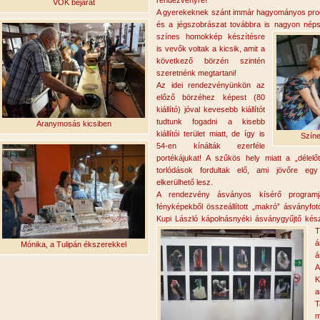
rendezvényre!
VOK bejárat
A gyerekeknek szánt immár hagyományos pro
és a jégszobrászat továbbra is nagyon néps
színes homokkép készítésre
is vevők voltak a kicsik, amit a
következő börzén szintén
szeretnénk megtartani!
Az idei rendezvényünkön az
előző börzéhez képest (80
kiállító) jóval kevesebb kiállítót
tudtunk fogadni a kisebb
Aranymosás kicsiben
kiállítói terület miatt, de így is
Szín
54-en
kínálták ezerféle
portékájukat! A szűkös hely miatt a „délelő
torlódások fordultak elő, ami jövőre egy 
elkerülhető lesz.
A rendezvény ásványos kísérő program
fényképekből összeállított „makró” ásványfotó 
Kupi László kápolnásnyéki ásványgyűjtő kész
T
Mónika, a Tulipán ékszerekkel
á
A
K
a
T
m