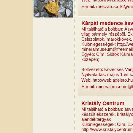
E-mail:
meszaros.niki@ma
Kárpát medence ásván
Mi található a boltban: Á
világ bármely részébõl. É
Csiszolatok, marokkövek.
Különlegességek: http://we
mineralmuseum@freemail.h
Egyéb: Cím: Siófok Kálmán 
közepén)
Boltvezető: Kövecses Var
Nyitvatartás: május 1 és s
Web:
http://web.axelero.hu
E-mail:
mineralmuseum@fr
Kristály Centrum
Mi található a boltban: á
készült ékszerek, kristál
ajándéktárgyak
Különlegességek: Cím: 114
http://www.kristalycentrum