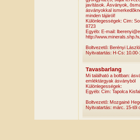
javítások. Ásványok, õsm
ásványokkal ismerkedõkne
minden tájáról!
Különlegességek: Cim: Sop
8723
Egyéb: E-mail: lberenyi@e
http://www.minerals.shp.h
Boltvezető: Berényi László
Nyitvatartás: H-Cs: 10.00-
Tavasbarlang
Mi található a boltban: ás
emléktárgyak ásványból
Különlegességek:
Egyéb: Cim: Tapolca Kisfa
Boltvezető: Mozgainé He
Nyitvatartás: márc. 15-tõl 