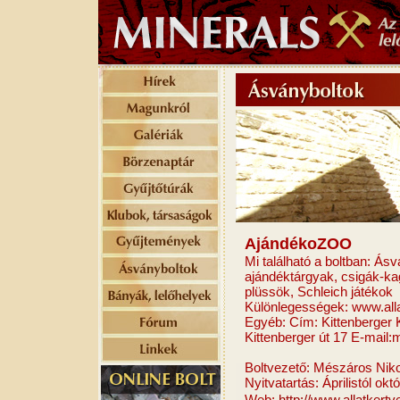
AjándékoZOO
Mi található a boltban: Ás
ajándéktárgyak, csigák-kagy
plüssök, Schleich játékok
Különlegességek: www.all
Egyéb: Cím: Kittenberge
Kittenberger út 17 E-mail
Boltvezető: Mészáros Niko
Nyitvatartás: Áprilistól okt
Web:
http://www.allatkert