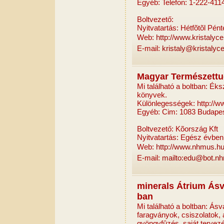
Egyéb: Telefon: 1-222-4114
Boltvezető:
Nyitvatartás: Hétfõtõl Pén
Web:
http://www.kristalyc
E-mail:
kristaly@kristalyc
Magyar Természett
Mi található a boltban: Ék
könyvek.
Különlegességek: http://
Egyéb: Cim: 1083 Budapest
Boltvezető: Kõország Kft
Nyitvatartás: Egész évben:
Web:
http://www.nhmus.hu
E-mail:
mailto:edu@bot.n
minerals Átrium Ásv
ban
Mi található a boltban: Ásv
faragványok, csiszolatok,
gyöngyfûzés, saját tervez